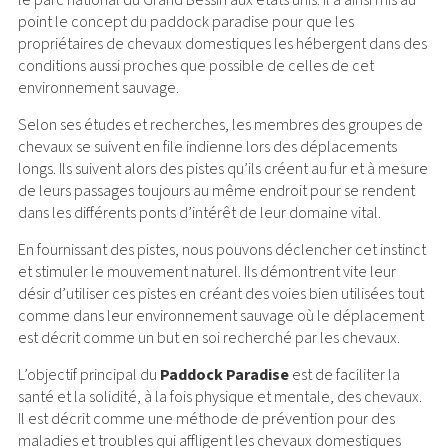
le parc national du Grand Bessin aux états unis. Il a ainsi mis au
point le concept du paddock paradise pour que les
propriétaires de chevaux domestiques les hébergent dans des
conditions aussi proches que possible de celles de cet
environnement sauvage.
Selon ses études et recherches, les membres des groupes de
chevaux se suivent en file indienne lors des déplacements
longs. Ils suivent alors des pistes qu’ils créent au fur et à mesure
de leurs passages toujours au même endroit pour se rendent
dans les différents ponts d’intérêt de leur domaine vital.
En fournissant des pistes, nous pouvons déclencher cet instinct
et stimuler le mouvement naturel. Ils démontrent vite leur
désir d’utiliser ces pistes en créant des voies bien utilisées tout
comme dans leur environnement sauvage où le déplacement
est décrit comme un but en soi recherché par les chevaux.
L’objectif principal du
Paddock Paradise
est de faciliter la
santé et la solidité, à la fois physique et mentale, des chevaux.
Il est décrit comme une méthode de prévention pour des
maladies et troubles qui affligent les chevaux domestiques