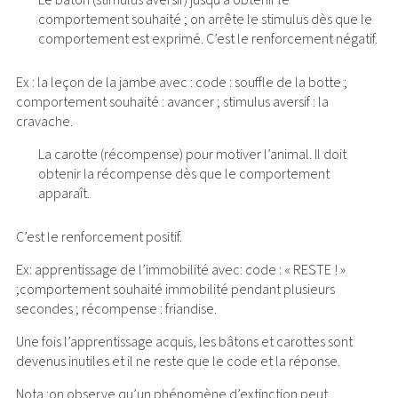
Le bâton (stimulus aversif) jusqu’à obtenir le
comportement souhaité ; on arrête le stimulus dès que le
comportement est exprimé. C’est le renforcement négatif.
Ex : la leçon de la jambe avec : code : souffle de la botte ;
comportement souhaité : avancer ; stimulus aversif : la
cravache.
La carotte (récompense) pour motiver l’animal. Il doit
obtenir la récompense dès que le comportement
apparaît.
C’est le renforcement positif.
Ex: apprentissage de l’immobilité avec: code : « RESTE ! »
;comportement souhaité immobilité pendant plusieurs
secondes ; récompense : friandise.
Une fois l’apprentissage acquis, les bâtons et carottes sont
devenus inutiles et il ne reste que le code et la réponse.
Nota :on observe qu’un phénomène d’extinction peut