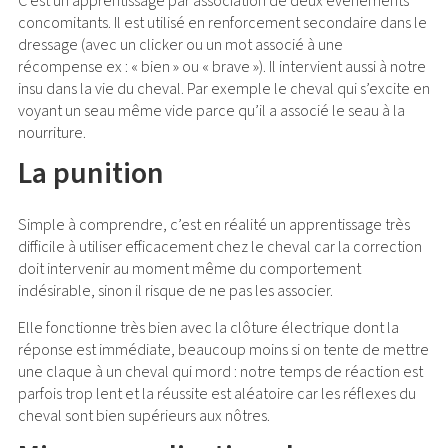
C’est un apprentissage par association de deux évènements
concomitants. Il est utilisé en renforcement secondaire dans le
dressage (avec un clicker ou un mot associé à une
récompense ex : « bien » ou « brave »). Il intervient aussi à notre
insu dans la vie du cheval. Par exemple le cheval qui s’excite en
voyant un seau même vide parce qu’il a associé le seau à la
nourriture.
La punition
Simple à comprendre, c’est en réalité un apprentissage très
difficile à utiliser efficacement chez le cheval car la correction
doit intervenir au moment même du comportement
indésirable, sinon il risque de ne pas les associer.
Elle fonctionne très bien avec la clôture électrique dont la
réponse est immédiate, beaucoup moins si on tente de mettre
une claque à un cheval qui mord : notre temps de réaction est
parfois trop lent et la réussite est aléatoire car les réflexes du
cheval sont bien supérieurs aux nôtres.