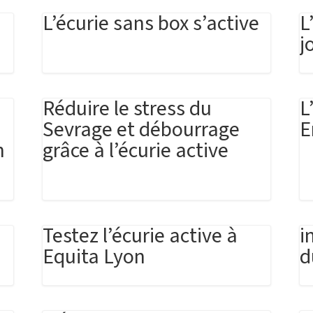
L’écurie sans box s’active
L
j
Réduire le stress du
L
Sevrage et débourrage
E
n
grâce à l’écurie active
Testez l’écurie active à
i
Equita Lyon
d