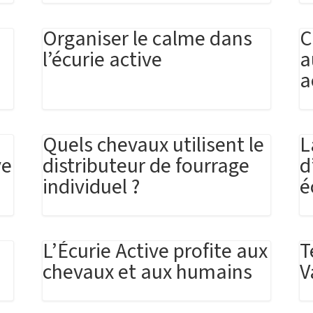
Organiser le calme dans
C
l’écurie active
a
a
Quels chevaux utilisent le
L
ve
distributeur de fourrage
d
individuel ?
é
L’Écurie Active profite aux
T
chevaux et aux humains
V