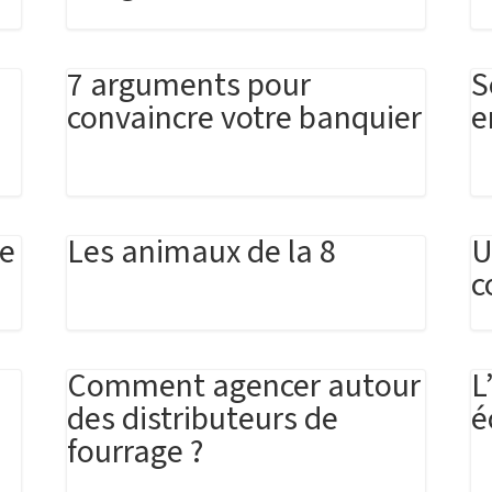
7 arguments pour
S
convaincre votre banquier
e
ie
Les animaux de la 8
U
c
Comment agencer autour
L
des distributeurs de
é
fourrage ?