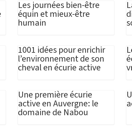
Les journées bien-être
L
e
équin et mieux-être
d
humain
s
1001 idées pour enrichir
L
l’environnement de son
é
cheval en écurie active
v
Une première écurie
U
active en Auvergne: le
a
domaine de Nabou