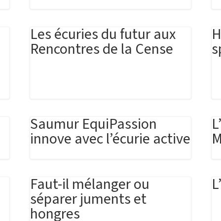
Les écuries du futur aux
H
Rencontres de la Cense
s
Saumur EquiPassion
L
innove avec l’écurie active
M
Faut-il mélanger ou
L
séparer juments et
hongres