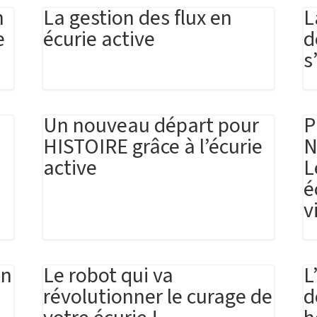
n
La gestion des flux en
L
e
écurie active
d
s
Un nouveau départ pour
P
HISTOIRE grâce à l’écurie
N
active
L
é
v
in
Le robot qui va
L
révolutionner le curage de
d