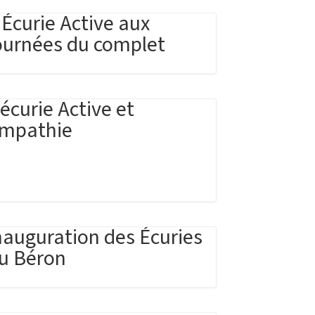
’Écurie Active aux
ournées du complet
’écurie Active et
mpathie
nauguration des Écuries
u Béron