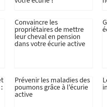
votre écurie !
h
Convaincre les
G
propriétaires de mettre
é
leur cheval en pension
dans votre écurie active
e
et
Prévenir les maladies des
L
:
poumons grâce à l’écurie
i
active